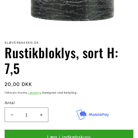
Åbn
mediet
1
KLØVERBAKKEN.DK
i
Rustikbloklys, sort H:
modus
7,5
Normalpris
20,00 DKK
Inklusiv moms
Levering
beregnes ved betaling.
Antal
Reducer
Øg
antallet
antallet
for
for
Rustikbloklys,
Rustikbloklys,
Læg i indkøbskurv