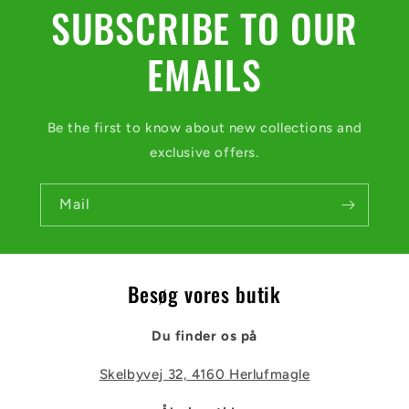
s
SUBSCRIBE TO OUR
k
j
EMAILS
u
l
Be the first to know about new collections and
e
exclusive offers.
s
Mail
Besøg vores butik
Du finder os på
Skelbyvej 32, 4160 Herlufmagle