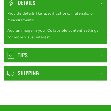
n
DETAILS
d
Provide details like specifications, materials, or
h
measurements.
o
Add an image in your Collapsible content settings
l
for more visual interest.
d
,
TIPS
d
e
SHIPPING
r
k
a
n