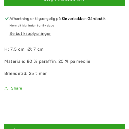
sort
sort
H:
H:
7,5
7,5
Afhentning er tilgængelig på
Kløverbakken Gårdbutik
Normalt klar inden for 5+ dage
Se butiksoplysninger
H: 7,5 cm, Ø: 7 cm
Materiale: 80 % paraffin, 20 % palmeolie
Brændetid: 25 timer
Share
I